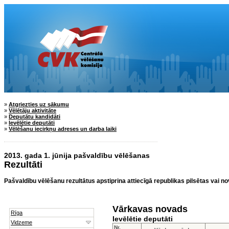
»
Atgriezties uz sākumu
»
Vēlētāju aktivitāte
»
Deputātu kandidāti
»
Ievēlētie deputāti
»
Vēlēšanu iecirkņu adreses un darba laiki
2013. gada 1. jūnija pašvaldību vēlēšanas
Rezultāti
Pašvaldību vēlēšanu rezultātus apstiprina attiecīgā republikas pilsētas vai n
Vārkavas novads
Ievēlētie deputāti
Nr.