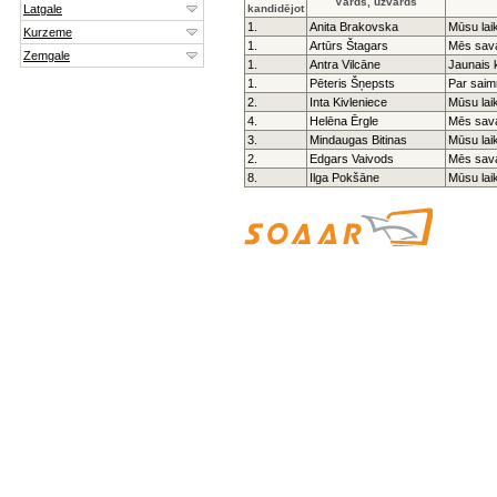
Vārds, uzvārds
kandidējot
1.
Anita Brakovska
Mūsu lai
1.
Artūrs Štagars
Mēs sav
1.
Antra Vilcāne
Jaunais 
1.
Pēteris Šņepsts
Par saim
2.
Inta Kivleniece
Mūsu lai
4.
Helēna Ērgle
Mēs sav
3.
Mindaugas Bitinas
Mūsu lai
2.
Edgars Vaivods
Mēs sav
8.
Ilga Pokšāne
Mūsu lai